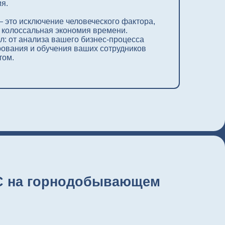
рнодобывающем
з сложного ИТ-проекта в
ения эффективности.
есшовно интегрировать софт
.