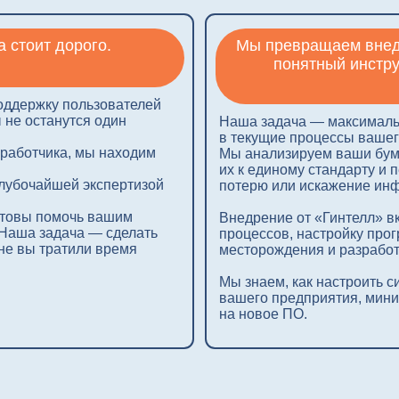
ика, мы находим
Мы анализируем ваши бумажные и элек
их к единому стандарту и переносим в ц
йшей экспертизой
потерю или искажение информации.
помочь вашим
Внедрение от «Гинтелл» включает в себя
адача — сделать
процессов, настройку программных мод
тратили время
месторождения и разработку внутренних 
Мы знаем, как настроить систему так, ч
вашего предприятия, минимизируя прост
на новое ПО.