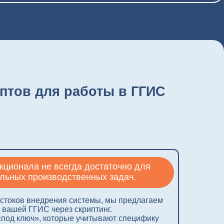
я работы в ГГИС
всегда достаточно для
водственных задач.
ения системы, мы предлагаем
рез скриптинг.
оторые учитывают специфику
ие человеческого фактора,
 экономия времени.
 вашего бизнес-процесса
чения ваших сотрудников