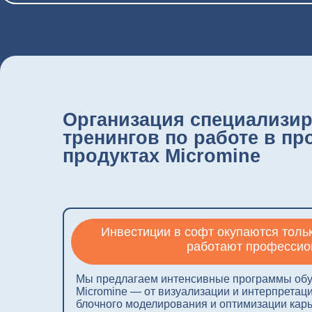
Организация специализиров
тренингов по работе в прогр
продуктах Micromine
Инвестиции в софт окупаются только тогда
работают профессионалы.
Мы предлагаем интенсивные программы обучения 
Micromine — от визуализации и интерпретации данн
блочного моделирования и оптимизации карьеров.
Благодаря нашему многолетнему опыту работы вну
разработчика, мы разработали систему обучения, к
быстро вывести новых сотрудников на высокий уро
производительности или повысить квалификацию оп
инженеров ПТО и маркшейдеров.