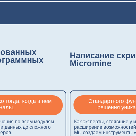
анных
Написание скриптов дл
аммных
Micromine
, когда в нем
Стандартного функционала не 
решения уникальных произ
по всем модулям
Как эксперты, стоявшие у истоков внедр
ых до сложного
расширение возможностей вашей ГГИС че
Мы создаем инструменты «под ключ», к
именно вашего предприятия.
три компании-
оторая позволяет
Автоматизация с Гинтелл — это исключен
вень
стандартизация расчетов и колоссальная
ытных геологов,
Мы берем на себя весь цикл: от анализа
и написания кода до тестирования и обу