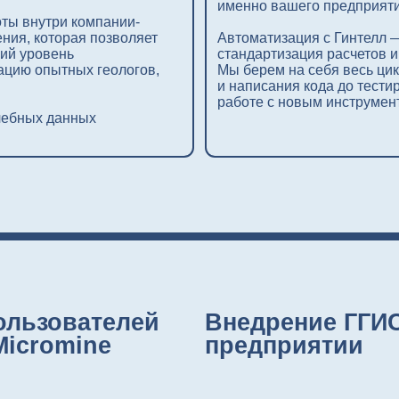
работе с новым инструментом.
 данных
зователей
Внедрение ГГИС на го
omine
предприятии
 дорого.
Мы превращаем внедрение ГГИС и
понятный инструмент повыш
ку пользователей
танутся один
Наша задача — максимально быстро и б
в текущие процессы вашего предприятия